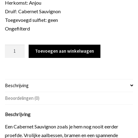
Herkomst: Anjou
Druif: Cabernet Sauvignon
Toegevoegd sulfiet: geen
Ongefilterd
Erogene,
Domaine
Toevoegen aan winkelwagen
de
la
Petite
Soeur,
2018
aantal
Beschrijving
Beoordelingen (0)
Beschrijving
Een Cabernet Sauvignon zoals je hem nog nooit eerder
proefde. Vrolijke aalbessen, bramen en een spannende