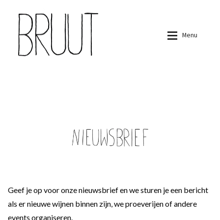
Ga
Ga
door
naar
naar
de
navigatie
inhoud
Menu
Home
Home
Wijnboeren
Wijnboeren
Nieuwsbrief
Wijnen
Wijnen
Expan
Nieuwsbrief
Rood
Oranje
Wit
Geef je op voor onze nieuwsbrief en we sturen je een bericht
Rose
als er nieuwe wijnen binnen zijn, we proeverijen of andere
Mousserend
events organiseren.